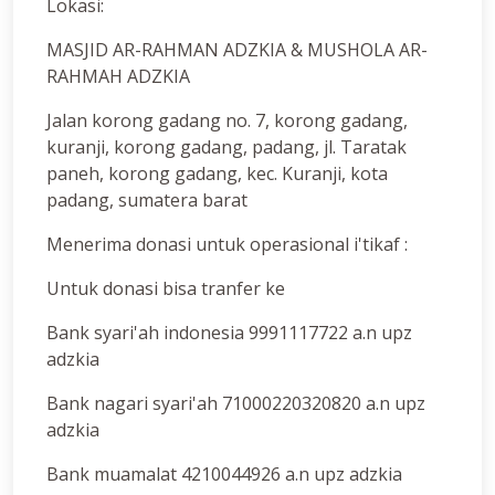
Lokasi:
MASJID AR-RAHMAN ADZKIA & MUSHOLA AR-
RAHMAH ADZKIA
Jalan korong gadang no. 7, korong gadang,
kuranji, korong gadang, padang, jl. Taratak
paneh, korong gadang, kec. Kuranji, kota
padang, sumatera barat
Menerima donasi untuk operasional i'tikaf :
Untuk donasi bisa tranfer ke
Bank syari'ah indonesia 9991117722 a.n upz
adzkia
Bank nagari syari'ah 71000220320820 a.n upz
adzkia
Bank muamalat 4210044926 a.n upz adzkia