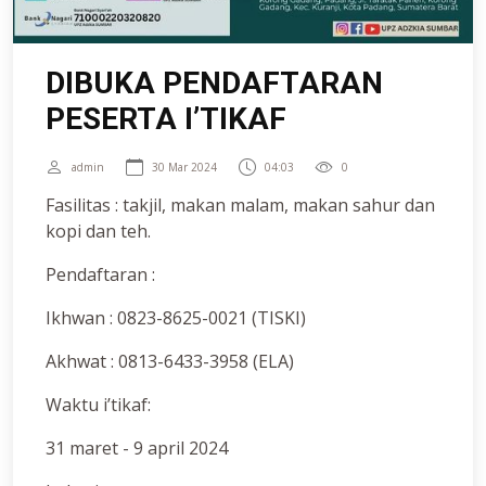
DIBUKA PENDAFTARAN
PESERTA I’TIKAF
admin
30 Mar 2024
04:03
0
Fasilitas : takjil, makan malam, makan sahur dan
kopi dan teh.
Pendaftaran :
Ikhwan : 0823-8625-0021 (TISKI)
Akhwat : 0813-6433-3958 (ELA)
Waktu i’tikaf:
31 maret - 9 april 2024