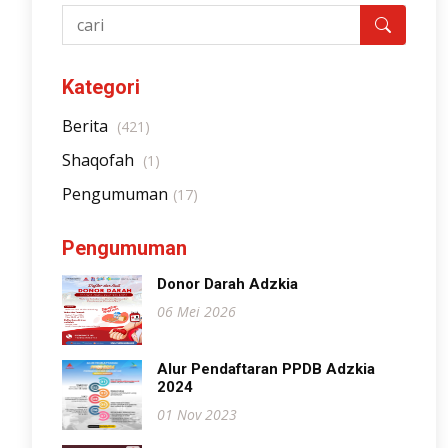
Kategori
Berita
(421)
Shaqofah
(1)
Pengumuman
(17)
Pengumuman
Donor Darah Adzkia
06 Mei 2026
Alur Pendaftaran PPDB Adzkia
2024
01 Nov 2023