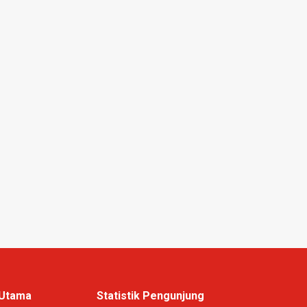
Utama
Statistik Pengunjung