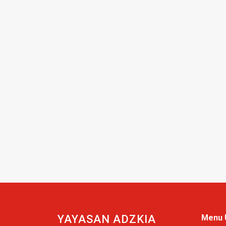
YAYASAN ADZKIA
Menu 