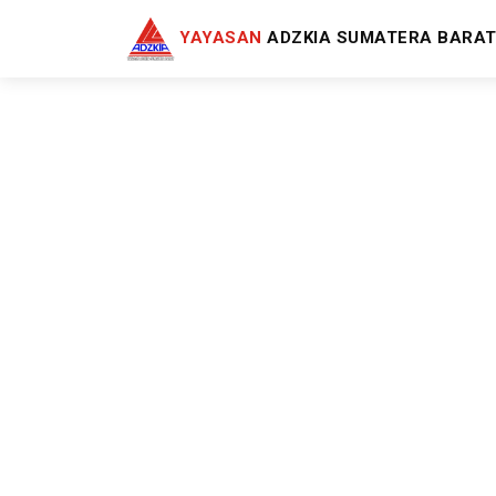
YAYASAN
ADZKIA SUMATERA BARA