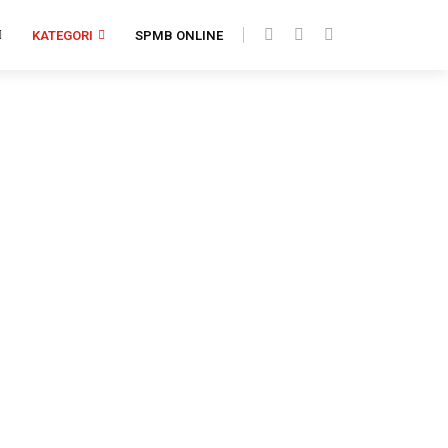
KATEGORI
SPMB ONLINE