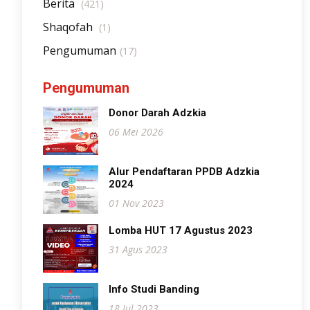
Berita
(421)
Shaqofah
(1)
Pengumuman
(17)
Pengumuman
Donor Darah Adzkia
06 Mei 2026
Alur Pendaftaran PPDB Adzkia
2024
01 Nov 2023
Lomba HUT 17 Agustus 2023
31 Agus 2023
Info Studi Banding
18 Jul 2023