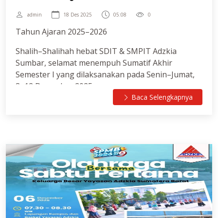
admin
18 Des 2025
05:08
0
Tahun Ajaran 2025–2026
Shalih–Shalihah hebat SDIT & SMPIT Adzkia
Sumbar, selamat menempuh Sumatif Akhir
Semester I yang dilaksanakan pada Senin–Jumat,
8–12 Desember 2025.
Baca Selengkapnya
Belajarlah dengan jujur, bersungguh-sungguh,
dan bertawakkal setelah berusaha.
Barakallahu fikum.
InsyaAllah anak anak didik kami pasti bisa
mengerjakan Ujian!