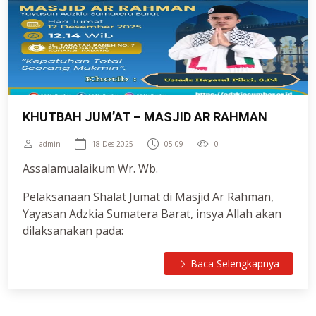
"Berprestasi Dalam Ridho ALLAH"
KHUTBAH JUM’AT – MASJID AR RAHMAN
admin
18 Des 2025
05:09
0
Assalamualaikum Wr. Wb.
Pelaksanaan Shalat Jumat di Masjid Ar Rahman,
Yayasan Adzkia Sumatera Barat, insya Allah akan
dilaksanakan pada:
Jumat, 12 Desember 2025
Baca Selengkapnya
Waktu Jumat Masuk: 12.14 WIB