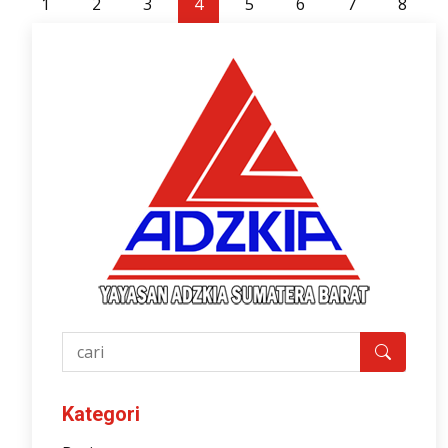
1
2
3
4
5
6
7
8
Sumatera Barat
Info lebih lanjut & update seputar SPMB
Adzkia Sumbar 2026:
spmb.adzkiasumbar.or.id
Call Center: +62 821-7827-7979
Kategori