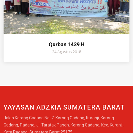
Qurban 1439 H
24 Agustus 2018
YAYASAN ADZKIA SUMATERA BARAT
Jalan Korong Gadang No. 7, Korong Gadang, Kuranji, Korong
Gadang, Padang, Jl. Taratak Paneh, Korong Gadang, Kec. Kuranji,
Kota Padang, Sumatera Barat 25175