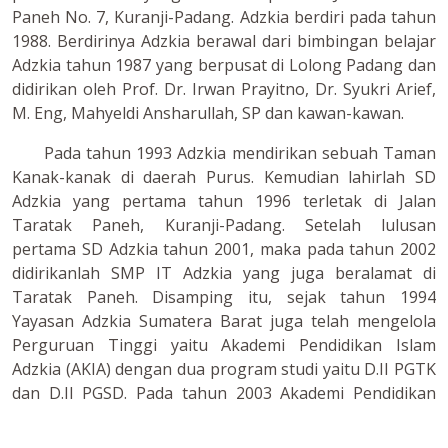
Paneh No. 7, Kuranji-Padang. Adzkia berdiri pada tahun
1988. Berdirinya Adzkia berawal dari bimbingan belajar
Adzkia tahun 1987 yang berpusat di Lolong Padang dan
didirikan oleh Prof. Dr. Irwan Prayitno, Dr. Syukri Arief,
M. Eng, Mahyeldi Ansharullah, SP dan kawan-kawan.
Pada tahun 1993 Adzkia mendirikan sebuah Taman
Kanak-kanak di daerah Purus. Kemudian lahirlah SD
Adzkia yang pertama tahun 1996 terletak di Jalan
Taratak Paneh, Kuranji-Padang. Setelah lulusan
pertama SD Adzkia tahun 2001, maka pada tahun 2002
didirikanlah SMP IT Adzkia yang juga beralamat di
Taratak Paneh. Disamping itu, sejak tahun 1994
Yayasan Adzkia Sumatera Barat juga telah mengelola
Perguruan Tinggi yaitu Akademi Pendidikan Islam
Adzkia (AKIA) dengan dua program studi yaitu D.II PGTK
dan D.II PGSD. Pada tahun 2003 Akademi Pendidikan
Islam Adzkia berubah menjadi Sekolah Tinggi Ilmu
Tarbiayah Adzkia (STIT Adzkia). Pada tahun 2009